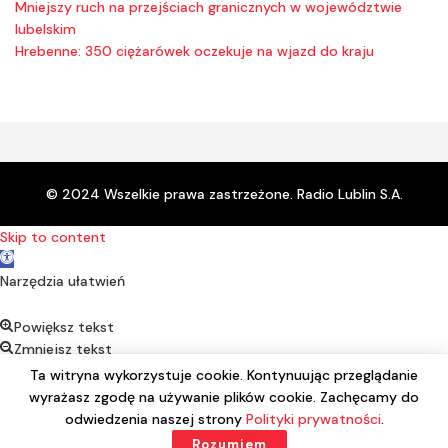
Mniejszy ruch na przejściach granicznych w województwie
lubelskim
Hrebenne: 350 ciężarówek oczekuje na wjazd do kraju
© 2024 Wszelkie prawa zastrzeżone. Radio Lublin S.A.
Skip to content
Open toolbar
Narzędzia ułatwień
Powiększ tekst
Zmniejsz tekst
Kontrast
Ta witryna wykorzystuje cookie. Kontynuując przeglądanie
Negatyw
wyrażasz zgodę na używanie plików cookie. Zachęcamy do
Podkreśl linki
odwiedzenia naszej strony
Polityki prywatności
.
Czcionka alternatywna
Rozumiem