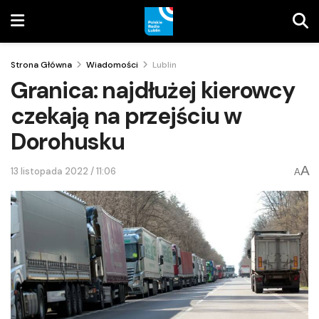
Strona Główna
Wiadomości
Lublin
Granica: najdłużej kierowcy
czekają na przejściu w
Dorohusku
A
13 listopada 2022 / 11:06
A