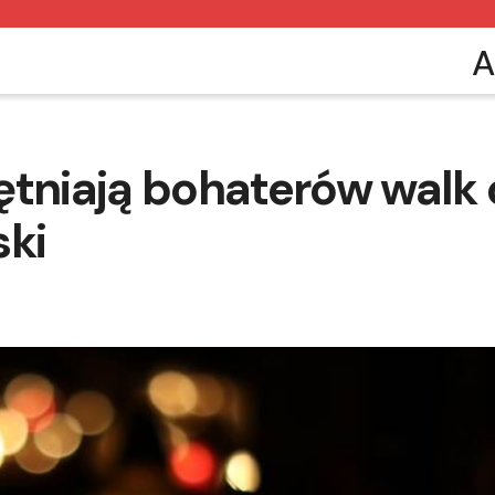
A
ętniają bohaterów walk 
ski