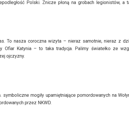
epodległość Polski. Znicze płoną na grobach legionistów, a 
as. To nasza coroczna wizyta – nieraz samotnie, nieraz z dz
fiar Katynia – to taka tradycja. Palimy światełko ze wzg
zej ojczyzny.
m.in. symboliczne mogiły upamiętniające pomordowanych na Woły
ordowanych przez NKWD.