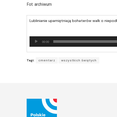
Fot. archiwum
Lublinianie upamiętniają bohaterów walk o niepodl
Odtwarzacz
00:00
plików
dźwiękowych
Tagi:
cmentarz
wszystkich świętych