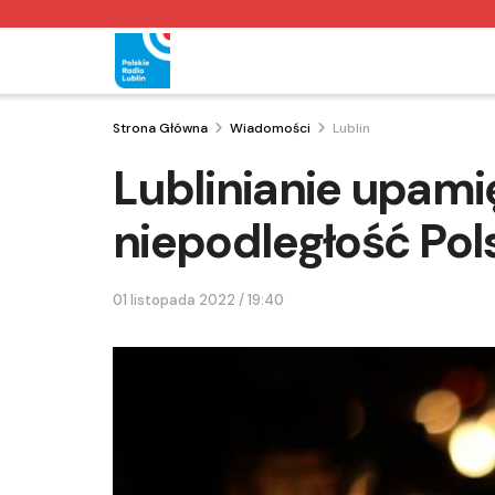
Strona Główna
Wiadomości
Lublin
Lublinianie upami
niepodległość Pol
01 listopada 2022 / 19:40