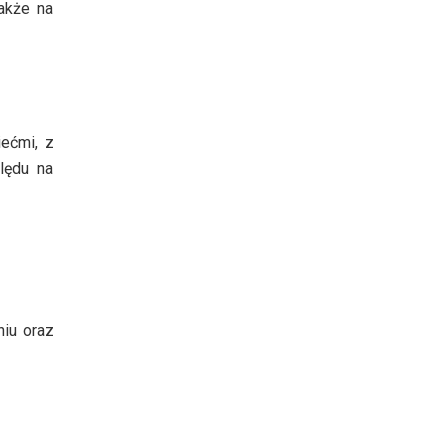
także na
iećmi, z
lędu na
niu oraz