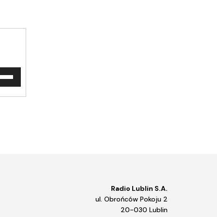
waj
ałek
y/do
u
ększyć
iejszyć
śność.
Radio Lublin S.A.
ul. Obrońców Pokoju 2
20-030 Lublin