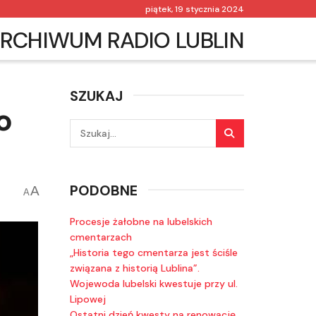
piątek, 19 stycznia 2024
RCHIWUM RADIO LUBLIN
SZUKAJ
o
PODOBNE
A
A
Procesje żałobne na lubelskich
cmentarzach
„Historia tego cmentarza jest ściśle
związana z historią Lublina”.
Wojewoda lubelski kwestuje przy ul.
Lipowej
Ostatni dzień kwesty na renowację