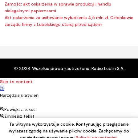
Zamość: akt oskarżenia w sprawie produkcji i handlu
nielegalnymi papierosami
Akt oskarżenia za usiłowanie wyłudzenia 4,5 mln zł. Członkowie
zarządu firmy z Lubelskiego staną przed sądem
© 2024 Wszelkie prawa zastrzeżone. Radio Lublin S.A.
Skip to content
Open toolbar
Narzędzia ułatwień
Powiększ tekst
Zmniejsz tekst
Kontrast
Ta witryna wykorzystuje cookie. Kontynuując przeglądanie
Negatyw
wyrażasz zgodę na używanie plików cookie. Zachęcamy do
Podkreśl linki
odwiedzenia naszej strony
Polityki prywatności
.