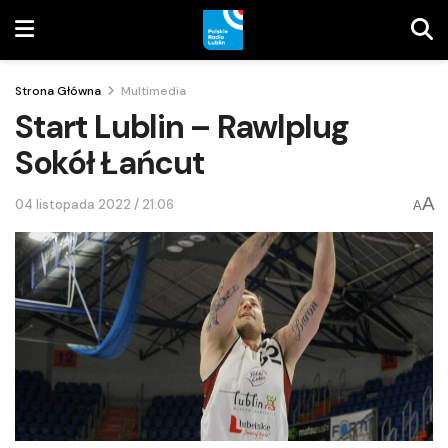
Strona Główna
Multimedia
Start Lublin – Rawlplug
Sokół Łańcut
A
04 listopada 2022 / 21:06
A