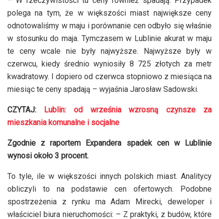
– W rzeczywistości tu ceny również spadają. Przypadek
polega na tym, że w większości miast największe ceny
odnotowaliśmy w maju i porównanie cen odbyło się właśnie
w stosunku do maja. Tymczasem w Lublinie akurat w maju
te ceny wcale nie były najwyższe. Najwyższe były w
czerwcu, kiedy średnio wyniosiły 8 725 złotych za metr
kwadratowy. I dopiero od czerwca stopniowo z miesiąca na
miesiąc te ceny spadają – wyjaśnia Jarosław Sadowski.
CZYTAJ:
Lublin: od września wzrosną czynsze za
mieszkania komunalne i socjalne
Zgodnie z raportem Expandera spadek cen w Lublinie
wynosi około 3 procent.
To tyle, ile w większości innych polskich miast. Analitycy
obliczyli to na podstawie cen ofertowych. Podobne
spostrzeżenia z rynku ma Adam Mirecki, deweloper i
właściciel biura nieruchomości: – Z praktyki, z budów, które