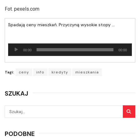
Fot. pexels.com
Spadają ceny mieszkań. Przyczyną wysokie stopy procentowe i niekorzystne warunki kredytów
Odtwarzacz
00:00
00:00
plików
dźwiękowych
Tagi:
ceny
info
kredyty
mieszkania
SZUKAJ
PODOBNE