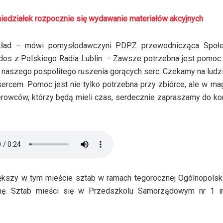
edziałek rozpocznie się wydawanie materiałów akcyjnych
okład – mówi pomysłodawczyni PDPZ przewodnicząca Społ
ados z Polskiego Radia Lublin: – Zawsze potrzebna jest pomoc
aszego pospolitego ruszenia gorących serc. Czekamy na ludzi
sercem. Pomoc jest nie tylko potrzebna przy zbiórce, ale w ma
rowców, którzy będą mieli czas, serdecznie zapraszamy do ko
kszy w tym mieście sztab w ramach tegorocznej Ogólnopolskie
mę. Sztab mieści się w Przedszkolu Samorządowym nr 1 i