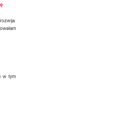
mę
rozwija.
chowałam
u w tym