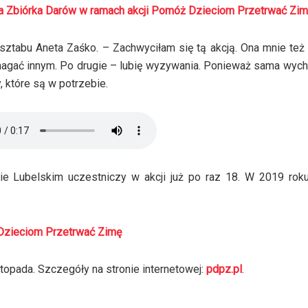
zna Zbiórka Darów w ramach akcji Pomóż Dzieciom Przetrwać Zi
abu Aneta Zaśko. – Zachwyciłam się tą akcją. Ona mnie też 
magać innym. Po drugie – lubię wyzywania. Ponieważ sama wy
, które są w potrzebie.
Lubelskim uczestniczy w akcji już po raz 18. W 2019 rok
 Dzieciom Przetrwać Zimę
topada. Szczegóły na stronie internetowej:
pdpz.pl
.