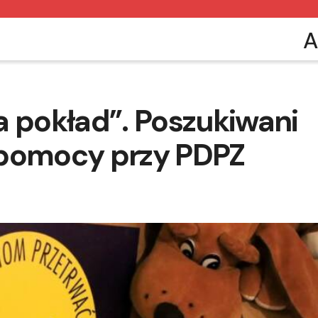
A
a pokład”. Poszukiwani
 pomocy przy PDPZ