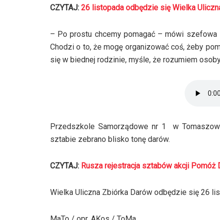
CZYTAJ:
26 listopada odbędzie się Wielka Ulic
– Po prostu chcemy pomagać – mówi szefowa szt
Chodzi o to, że mogę organizować coś, żeby po
się w biednej rodzinie, myśle, że rozumiem osoby
Przedszkole Samorządowe nr 1 w Tomaszowie 
sztabie zebrano blisko tonę darów.
CZYTAJ:
Rusza rejestracja sztabów akcji Pomóż
Wielka Uliczna Zbiórka Darów odbędzie się 26 lis
MaTo / opr. AKos / ToMa