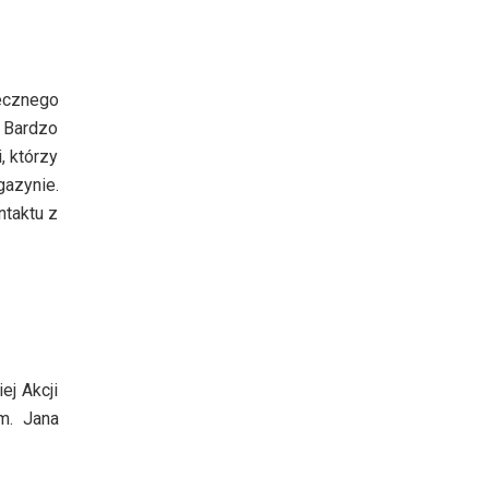
ecznego
. Bardzo
, którzy
gazynie.
ntaktu z
j Akcji
m. Jana