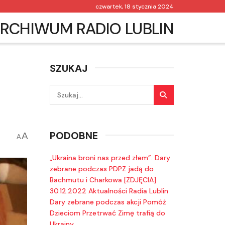
czwartek, 18 stycznia 2024
RCHIWUM RADIO LUBLIN
SZUKAJ
PODOBNE
A
A
„Ukraina broni nas przed złem”. Dary
zebrane podczas PDPZ jadą do
Bachmutu i Charkowa [ZDJĘCIA]
30.12.2022 Aktualności Radia Lublin
Dary zebrane podczas akcji Pomóż
Dzieciom Przetrwać Zimę trafią do
Ukrainy