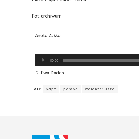
Fot. archiwum
Aneta Zaśko
Odtwarzacz
00:00
plików
dźwiękowych
2.
Ewa Dados
Tagi:
pdpz
pomoc
wolontariusze