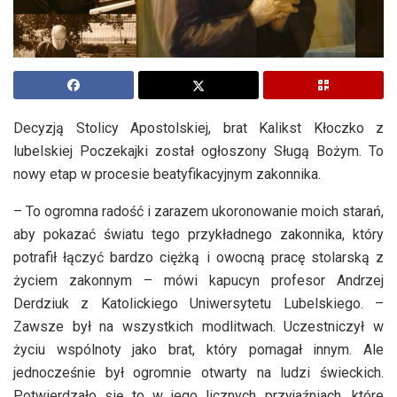
Decyzją Stolicy Apostolskiej, brat Kalikst Kłoczko z
lubelskiej Poczekajki został ogłoszony Sługą Bożym. To
nowy etap w procesie beatyfikacyjnym zakonnika.
– To ogromna radość i zarazem ukoronowanie moich starań,
aby pokazać światu tego przykładnego zakonnika, który
potrafił łączyć bardzo ciężką i owocną pracę stolarską z
życiem zakonnym – mówi kapucyn profesor Andrzej
Derdziuk z Katolickiego Uniwersytetu Lubelskiego. –
Zawsze był na wszystkich modlitwach. Uczestniczył w
życiu wspólnoty jako brat, który pomagał innym. Ale
jednocześnie był ogromnie otwarty na ludzi świeckich.
Potwierdzało się to w jego licznych przyjaźniach, które