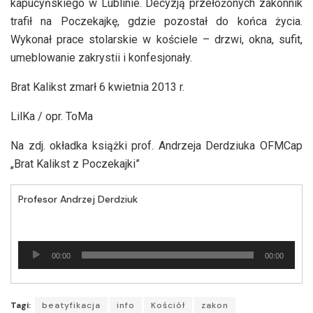
kapucyńskiego w Lublinie. Decyzją przełożonych zakonnik
trafił na Poczekajkę, gdzie pozostał do końca życia.
Wykonał prace stolarskie w kościele – drzwi, okna, sufit,
umeblowanie zakrystii i konfesjonały.
Brat Kalikst zmarł 6 kwietnia 2013 r.
LilKa / opr. ToMa
Na zdj. okładka książki prof. Andrzeja Derdziuka OFMCap
„Brat Kalikst z Poczekajki”
Profesor Andrzej Derdziuk
Odtwarzacz
00:00
00:00
plików
dźwiękowych
Tagi:
beatyfikacja
info
Kościół
zakon