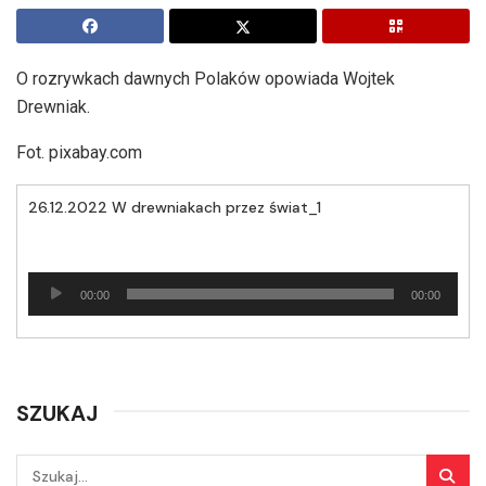
O rozrywkach dawnych Polaków opowiada Wojtek
Drewniak.
Fot. pixabay.com
26.12.2022 W drewniakach przez świat_1
Odtwarzacz
00:00
00:00
plików
dźwiękowych
SZUKAJ