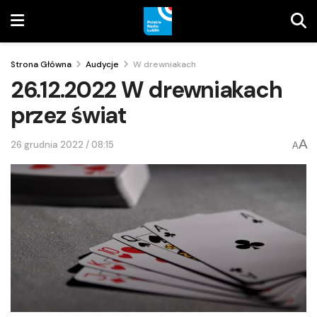
Strona Główna
Audycje
W drewniakach
26.12.2022 W drewniakach
przez świat
A
26 grudnia 2022 / 08:15
A