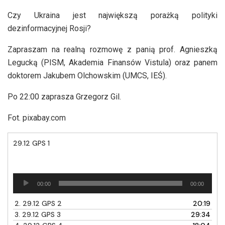
Czy Ukraina jest największą porażką polityki
dezinformacyjnej Rosji?
Zapraszam na realną rozmowę z panią prof. Agnieszką
Legucką (PISM, Akademia Finansów Vistula) oraz panem
doktorem Jakubem Olchowskim (UMCS, IEŚ).
Po 22:00 zaprasza Grzegorz Gil.
Fot. pixabay.com
29.12 GPS 1
Odtwarzacz
00:00
00:00
plików
dźwiękowych
2.
29.12 GPS 2
20:19
3.
29.12 GPS 3
29:34