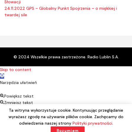
Słowacji
24.11.2022 GPS – Globalny Punkt Spojrzenia – o miękkiej i
twardej sile
© 2024 Wszelkie prawa zastrzeżone. Radio Lublin S.A.
Skip to content
Open toolbar
Narzędzia ułatwień
Powiększ tekst
Zmniejsz tekst
Kontrast
Ta witryna wykorzystuje cookie. Kontynuując przeglądanie
Negatyw
wyrażasz zgodę na używanie plików cookie. Zachęcamy do
Podkreśl linki
odwiedzenia naszej strony
Polityki prywatności
.
Czcionka alternatywna
Rozumiem