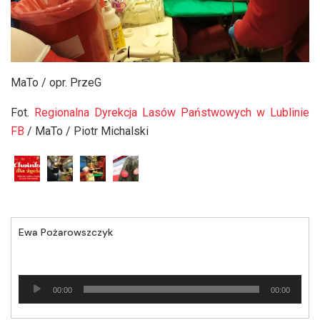
MaTo / opr. PrzeG
Fot.
Regionalna Dyrekcja Lasów Państwowych w Lublinie
FB
/ MaTo / Piotr Michalski
Ewa Pożarowszczyk
Odtwarzacz
00:00
00:00
plików
dźwiękowych