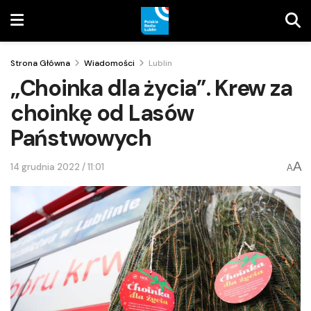
Strona Główna
Wiadomości
Lublin
„Choinka dla życia”. Krew za
choinkę od Lasów
Państwowych
A
14 grudnia 2022 / 11:01
A