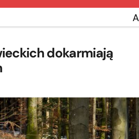
A
wieckich dokarmiają
h