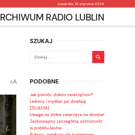
czwartek, 18 stycznia 2024
RCHIWUM RADIO LUBLIN
SZUKAJ
PODOBNE
A
A
Jak pomóc dzikim zwierzętom?
Leśnicy i myśliwi już działają
[ZDJĘCIA]
Uwaga na dzikie zwierzęta na drodze!
Zachowajmy szczególną ostrożność
w pobliżu lasów
Puławy: zwiększa się żywieniowy