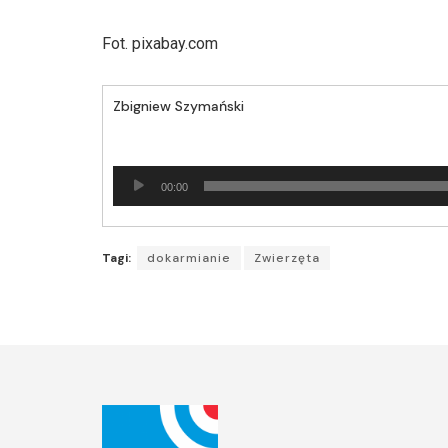
Fot. pixabay.com
Zbigniew Szymański
Odtwarzacz
00:00
plików
dźwiękowych
Tagi:
dokarmianie
Zwierzęta