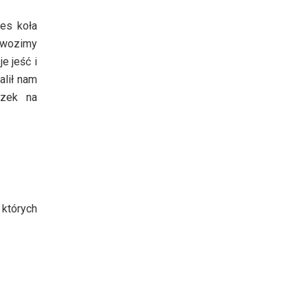
zes koła
o wozimy
je jeść i
alił nam
czek na
 których