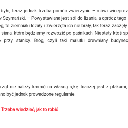
e było, teraz jednak trzeba pomóc zwierzynie – mówi wicepre
w Szymański. – Powystawiana jest sól do lizania, a oprócz teg
, te ziemniaki leżały i zwierzęta ich nie brały, tak teraz zaczęły 
siana, które będziemy rozwozić po paśnikach. Niestety ktoś sp
przy stanicy. Bróg, czyli taki malutki drewniany budyne
rząt nie należy karmić na własną rękę. Inaczej jest z ptakami,
no być jednak prowadzone regularnie.
 Trzeba wiedzieć, jak to robić