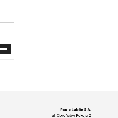
waj
ałek
y/do
u
ększyć
iejszyć
śność.
Radio Lublin S.A.
ul. Obrońców Pokoju 2