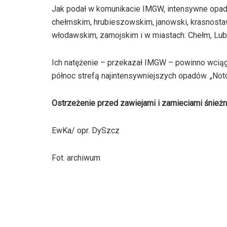
Jak podał w komunikacie IMGW, intensywne opady
chełmskim, hrubieszowskim, janowski, krasnosta
włodawskim, zamojskim i w miastach: Chełm, Lubl
Ich natężenie – przekazał IMGW – powinno wciągu
północ strefą najintensywniejszych opadów. „No
Ostrzeżenie przed zawiejami i zamieciami śnieżn
EwKa/ opr. DySzcz
Fot. archiwum