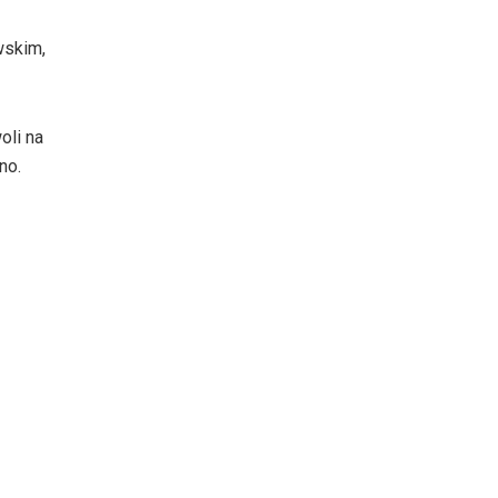
wskim,
oli na
no.