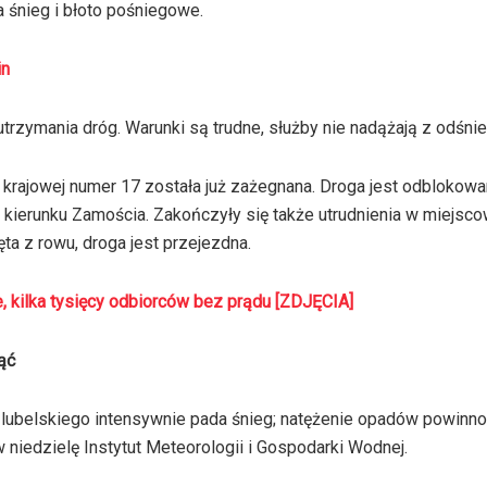
 śnieg i błoto pośniegowe.
in
trzymania dróg. Warunki są trudne, służby nie nadążają z odśni
krajowej numer 17 została już zażegnana. Droga jest odblokowa
w kierunku Zamościa. Zakończyły się także utrudnienia w miejsc
ta z rowu, droga jest przejezdna.
, kilka tysięcy odbiorców bez prądu [ZDJĘCIA]
ąć
. lubelskiego intensywnie pada śnieg; natężenie opadów powinn
 niedzielę Instytut Meteorologii i Gospodarki Wodnej.