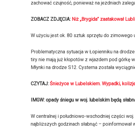
zachować czujność, ponieważ na jezdniach zalega
ZOBACZ ZDJĘCIA:
Niż „Brygida” zaatakował Lubl
W użyciu jest ok. 80 sztuk sprzętu do zimowego u
Problematyczna sytuacja w Łopienniku na drodze 
tiry nie mają już kłopotów z wjazdem pod górkę 
Młynki na drodze S12. Cysterna została wyciągnię
CZYTAJ:
Śnieżyce w Lubelskiem. Wypadki, kolizje
IMGW: opady śniegu w woj. lubelskim będą słabn
W centralnej i południowo-wschodniej części woj
najbliższych godzinach słabnąć – poinformował w