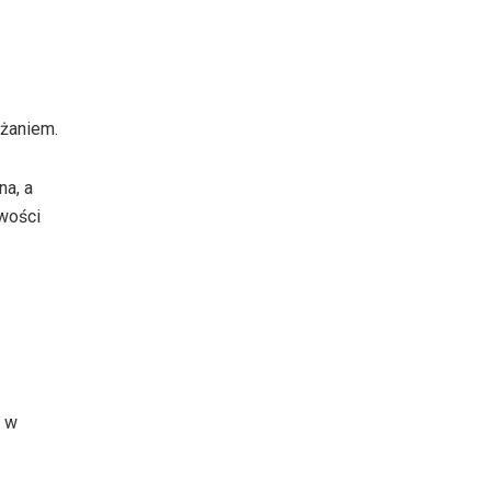
eżaniem.
na, a
owości
o w