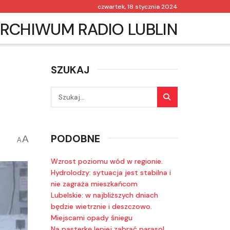
czwartek, 18 stycznia 2024
RCHIWUM RADIO LUBLIN
SZUKAJ
PODOBNE
A
A
Wzrost poziomu wód w regionie.
Hydrolodzy: sytuacja jest stabilna i
nie zagraża mieszkańcom
Lubelskie: w najbliższych dniach
będzie wietrznie i deszczowo.
Miejscami opady śniegu
Na pasterkę lepiej zabrać parasol,