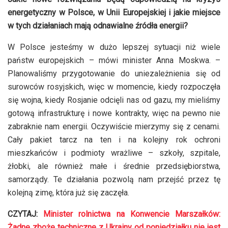
energetyczny w Polsce, w Unii Europejskiej i jakie miejsce
w tych działaniach mają odnawialne źródła energii?
W Polsce jesteśmy w dużo lepszej sytuacji niż wiele
państw europejskich – mówi minister Anna Moskwa. –
Planowaliśmy przygotowanie do uniezależnienia się od
surowców rosyjskich, więc w momencie, kiedy rozpoczęła
się wojna, kiedy Rosjanie odcięli nas od gazu, my mieliśmy
gotową infrastrukturę i nowe kontrakty, więc na pewno nie
zabraknie nam energii. Oczywiście mierzymy się z cenami.
Cały pakiet tarcz na ten i na kolejny rok ochroni
mieszkańców i podmioty wrażliwe – szkoły, szpitale,
żłobki, ale również małe i średnie przedsiębiorstwa,
samorządy. Te działania pozwolą nam przejść przez tę
kolejną zimę, która już się zaczęła.
CZYTAJ:
Minister rolnictwa na Konwencie Marszałków:
Żadne zboże techniczne z Ukrainy od poniedziałku nie jest