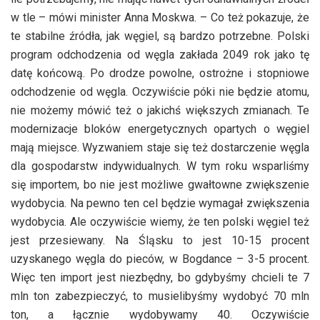
w tle – mówi minister Anna Moskwa. – Co też pokazuje, że
te stabilne źródła, jak węgiel, są bardzo potrzebne. Polski
program odchodzenia od węgla zakłada 2049 rok jako tę
datę końcową. Po drodze powolne, ostrożne i stopniowe
odchodzenie od węgla. Oczywiście póki nie będzie atomu,
nie możemy mówić też o jakichś większych zmianach. Te
modernizacje bloków energetycznych opartych o węgiel
mają miejsce. Wyzwaniem staje się też dostarczenie węgla
dla gospodarstw indywidualnych. W tym roku wsparliśmy
się importem, bo nie jest możliwe gwałtowne zwiększenie
wydobycia. Na pewno ten cel będzie wymagał zwiększenia
wydobycia. Ale oczywiście wiemy, że ten polski węgiel też
jest przesiewany. Na Śląsku to jest 10-15 procent
uzyskanego węgla do pieców, w Bogdance – 3-5 procent.
Więc ten import jest niezbędny, bo gdybyśmy chcieli te 7
mln ton zabezpieczyć, to musielibyśmy wydobyć 70 mln
ton, a łącznie wydobywamy 40. Oczywiście