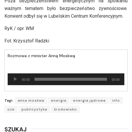
Poza bezpieczeństwem energetycznym na spotkaniu
ważnym tematem było bezpieczeństwo żywnościowe.
Konwent odbył się w Lubelskim Centrum Konferencyjnym.
RyK / opr. WM
Fot. Krzysztof Radzki
Rozmowa z minister Anną Moskwą
Odtwarzacz
00:00
00:00
plików
dźwiękowych
Tagi:
anna moskwa
energia
energia jądrowa
info
oze
publicystyka
środowisko
SZUKAJ