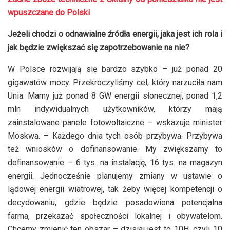
wpuszczane do Polski
Jeżeli chodzi o odnawialne źródła energii, jaka jest ich rola i
jak będzie zwiększać się zapotrzebowanie na nie?
W Polsce rozwijają się bardzo szybko – już ponad 20
gigawatów mocy. Przekroczyliśmy cel, który narzuciła nam
Unia. Mamy już ponad 8 GW energii słonecznej, ponad 1,2
mln indywidualnych użytkowników, którzy mają
zainstalowane panele fotowoltaiczne – wskazuje minister
Moskwa. – Każdego dnia tych osób przybywa. Przybywa
też wniosków o dofinansowanie. My zwiększamy to
dofinansowanie – 6 tys. na instalację, 16 tys. na magazyn
energii. Jednocześnie planujemy zmiany w ustawie o
lądowej energii wiatrowej, tak żeby więcej kompetencji o
decydowaniu, gdzie będzie posadowiona potencjalna
farma, przekazać społeczności lokalnej i obywatelom.
Chcemy zmienić ten obszar – dzisiaj jest to 10H, czyli 10