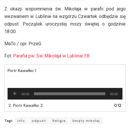
Z okazji wspomnienia św. Mikołaja w parafii pod jego
wezwaniem w Lublinie na wzgórzu Czwartek odbędzie się
odpust. Początek uroczystej mszy świętej o godzinie
18.00.
MaTo / opr. PrzeG
Fot.
Parafia pw. Św. Mikołaja w Lublinie FB
Piotr Kawałko 1
Odtwarzacz
00:00
00:00
plików
dźwiękowych
2.
Piotr Kawałko 2
0:12
Tagi:
info
odpust
Religia
święty mikołaj