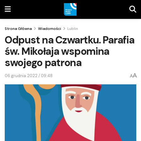
Strona Główna
Wiadomości
Lublin
Odpust na Czwartku. Parafia
św. Mikołaja wspomina
swojego patrona
A
06 grudnia 2022 / 09:48
A