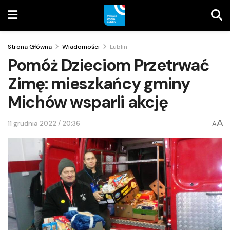
Strona Główna
Wiadomości
Lublin
Pomóż Dzieciom Przetrwać
Zimę: mieszkańcy gminy
Michów wsparli akcję
A
11 grudnia 2022 / 20:36
A