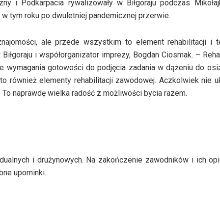
ny i Podkarpacia rywalizowały w Biłgoraju podczas Mikoła
y, w tym roku po dwuletniej pandemicznej przerwie.
znajomości, ale przede wszystkim to element rehabilitacji i t
Biłgoraju i współorganizator imprezy, Bogdan Ciosmak. – Rehab
 wymagania gotowości do podjęcia zadania w dążeniu do osią
 to również elementy rehabilitacji zawodowej. Aczkolwiek nie 
a. To naprawdę wielka radość z możliwości bycia razem.
widualnych i drużynowych. Na zakończenie zawodników i ich o
obne upominki.