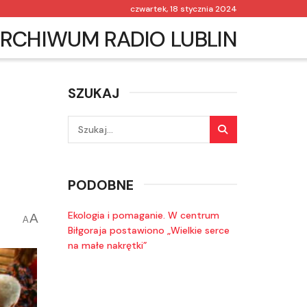
czwartek, 18 stycznia 2024
RCHIWUM RADIO LUBLIN
SZUKAJ
PODOBNE
Ekologia i pomaganie. W centrum
A
A
Biłgoraja postawiono „Wielkie serce
na małe nakrętki”