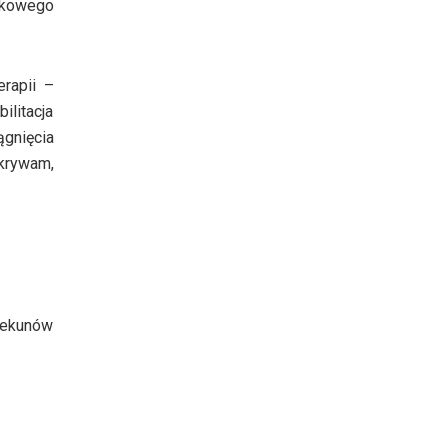
jkowego
erapii –
ilitacja
gnięcia
ukrywam,
piekunów