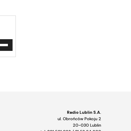
waj
ałek
y/do
u
ększyć
iejszyć
śność.
Radio Lublin S.A.
ul. Obrońców Pokoju 2
20-030 Lublin