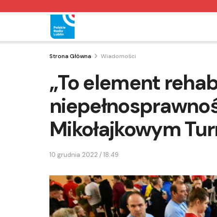
Strona Główna
Wiadomości
„To element rehabil
niepełnosprawnoś
Mikołajkowym Tur
10 grudnia 2022 / 18:49