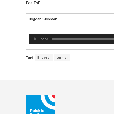
Fot. TsF
Bogdan Ciosmak
Odtwarzacz
00:00
plików
dźwiękowych
Tagi:
Biłgoraj
turniej