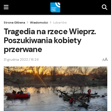
Strona Główna
Wiadomości
Lubartów
Tragedia na rzece Wieprz.
Poszukiwania kobiety
przerwane
A
31 grudnia 2022 / 16:24
A