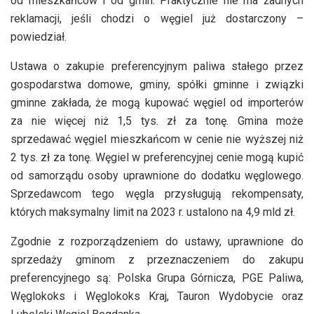
od mieszkańców i od gmin. Praktycznie nie ma żadnych
reklamacji, jeśli chodzi o węgiel już dostarczony –
powiedział.
Ustawa o zakupie preferencyjnym paliwa stałego przez
gospodarstwa domowe, gminy, spółki gminne i związki
gminne zakłada, że mogą kupować węgiel od importerów
za nie więcej niż 1,5 tys. zł za tonę. Gmina może
sprzedawać węgiel mieszkańcom w cenie nie wyższej niż
2 tys. zł za tonę. Węgiel w preferencyjnej cenie mogą kupić
od samorządu osoby uprawnione do dodatku węglowego.
Sprzedawcom tego węgla przysługują rekompensaty,
których maksymalny limit na 2023 r. ustalono na 4,9 mld zł.
Zgodnie z rozporządzeniem do ustawy, uprawnione do
sprzedaży gminom z przeznaczeniem do zakupu
preferencyjnego są: Polska Grupa Górnicza, PGE Paliwa,
Węglokoks i Węglokoks Kraj, Tauron Wydobycie oraz