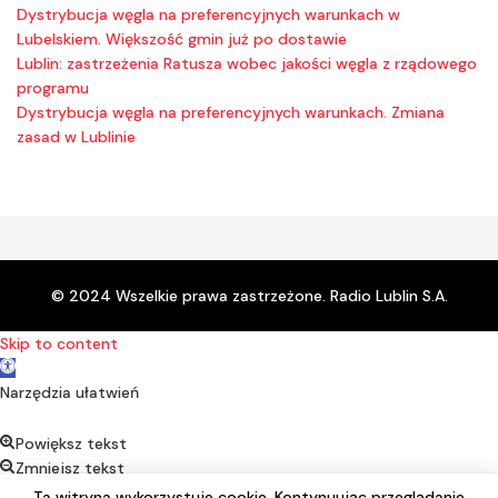
Dystrybucja węgla na preferencyjnych warunkach w
Lubelskiem. Większość gmin już po dostawie
Lublin: zastrzeżenia Ratusza wobec jakości węgla z rządowego
programu
Dystrybucja węgla na preferencyjnych warunkach. Zmiana
zasad w Lublinie
© 2024 Wszelkie prawa zastrzeżone. Radio Lublin S.A.
Skip to content
Open toolbar
Narzędzia ułatwień
Powiększ tekst
Zmniejsz tekst
Kontrast
Ta witryna wykorzystuje cookie. Kontynuując przeglądanie