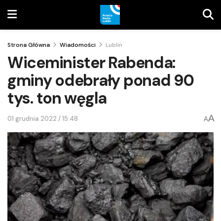
Strona Główna
Wiadomości
Lublin
Wiceminister Rabenda:
gminy odebrały ponad 90
tys. ton węgla
A
01 grudnia 2022 / 15:48
A