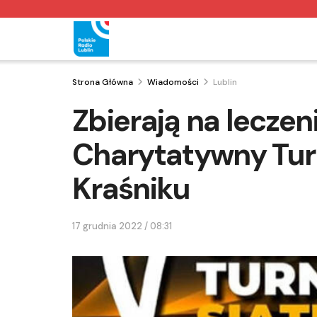
Strona Główna
Wiadomości
Lublin
Zbierają na leczen
Charytatywny Turn
Kraśniku
17 grudnia 2022 / 08:31