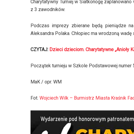
Charytatywny Turniej w Siatkonogę zaplanowano 
z 3 zawodników.
Podczas imprezy zbierane będą pieniądze na 
Aleksandra Polaka. Chłopiec ma wrodzoną wadę s
CZYTAJ:
Dzieci dzieciom. Charytatywne „Anioły K
Początek turnieju w Szkole Podstawowej numer 5 
MaK / opr. WM
Fot.
Wojciech Wilk – Burmistrz Miasta Kraśnik F