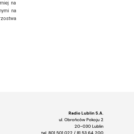
rniej na
nymi na
rzostwa
Radio Lublin S.A.
ul. Obrońców Pokoju 2
20-030 Lublin
tel. 801 501 022 / 81 53 64 200