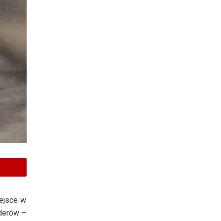
iejsce w
lderów –