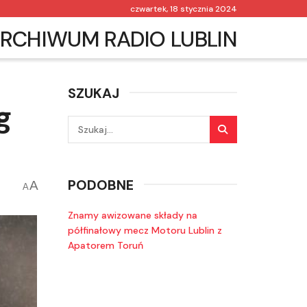
czwartek, 18 stycznia 2024
RCHIWUM RADIO LUBLIN
SZUKAJ
g
PODOBNE
A
A
Znamy awizowane składy na
półfinałowy mecz Motoru Lublin z
Apatorem Toruń