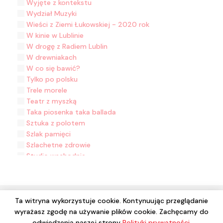
Wyjęte z kontekstu
Wydział Muzyki
Wieści z Ziemi Łukowskiej - 2020 rok
W kinie w Lublinie
W drogę z Radiem Lublin
W drewniakach
W co się bawić?
Tylko po polsku
Trele morele
Teatr z myszką
Taka piosenka taka ballada
Sztuka z polotem
Szlak pamięci
Szlachetne zdrowie
Studio wschodnie
Sportowy weekend
Słuchowisko z okazji 70-lecia Radia Lublin
Słuchowiska Polskiego Radia Lublin
Słowo na nowy dzień
Ta witryna wykorzystuje cookie. Kontynuując przeglądanie
Sekrety nauki
wyrażasz zgodę na używanie plików cookie. Zachęcamy do
© 2024 Wszelkie prawa zastrzeżone. Radio Lublin S.A. w
Samoradio
odwiedzenia naszej strony
Polityki prywatności
.