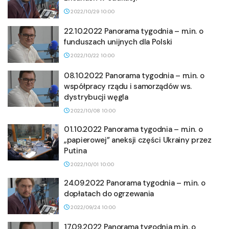
2022/10/29 10:00
22.10.2022 Panorama tygodnia – m.in. o
funduszach unijnych dla Polski
2022/10/22 10:00
08.10.2022 Panorama tygodnia – m.in. o
współpracy rządu i samorządów ws.
dystrybucji węgla
2022/10/08 10:00
01.10.2022 Panorama tygodnia – m.in. o
„papierowej” aneksji części Ukrainy przez
Putina
2022/10/01 10:00
24.09.2022 Panorama tygodnia – m.in. o
dopłatach do ogrzewania
2022/09/24 10:00
17.09.2022 Panorama tygodnia m.in. o