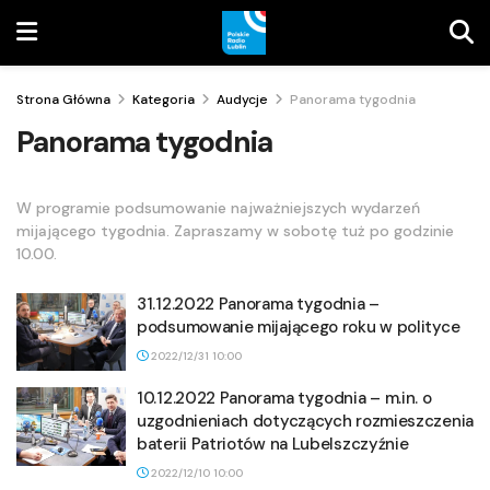
Strona Główna
Kategoria
Audycje
Panorama tygodnia
Panorama tygodnia
W programie podsumowanie najważniejszych wydarzeń
mijającego tygodnia. Zapraszamy w sobotę tuż po godzinie
10.00.
31.12.2022 Panorama tygodnia –
podsumowanie mijającego roku w polityce
2022/12/31 10:00
10.12.2022 Panorama tygodnia – m.in. o
uzgodnieniach dotyczących rozmieszczenia
baterii Patriotów na Lubelszczyźnie
2022/12/10 10:00