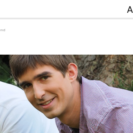
A
end