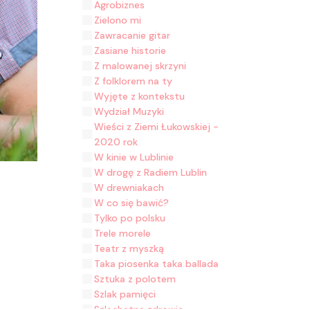
Agrobiznes
Zielono mi
Zawracanie gitar
Zasiane historie
Z malowanej skrzyni
Z folklorem na ty
Wyjęte z kontekstu
Wydział Muzyki
Wieści z Ziemi Łukowskiej -
2020 rok
W kinie w Lublinie
W drogę z Radiem Lublin
W drewniakach
W co się bawić?
Tylko po polsku
Trele morele
Teatr z myszką
Taka piosenka taka ballada
Sztuka z polotem
Szlak pamięci
Szlachetne zdrowie