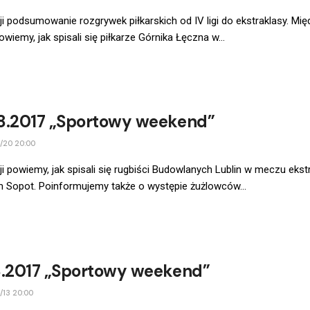
i podsumowanie rozgrywek piłkarskich od IV ligi do ekstraklasy. Mię
owiemy, jak spisali się piłkarze Górnika Łęczna w...
8.2017 „Sportowy weekend”
/20 20:00
i powiemy, jak spisali się rugbiści Budowlanych Lublin w meczu ekstra
 Sopot. Poinformujemy także o występie żużlowców...
8.2017 „Sportowy weekend”
/13 20:00