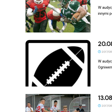
W audycj
innymi p
20.0
2017/08
W audycj
Ogniwem
13.0
2017/08