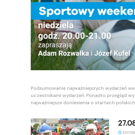
Podsumowanie najważniejszych wydarzeń wee
uczestnikami wydarzeń. Ponadto przegląd wyn
najważniejsze doniesienia o startach polskich
27.0
2017/08