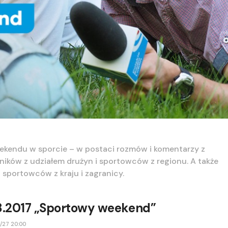
kendu w sporcie – w postaci rozmów i komentarzy z
ików z udziałem drużyn i sportowców z regionu. A także
 sportowców z kraju i zagranicy.
8.2017 „Sportowy weekend”
/27 20:00