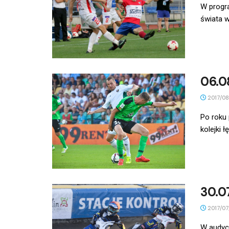
W progra
świata w
06.0
2017/08
Po roku 
kolejki 
30.0
2017/07
W audycj