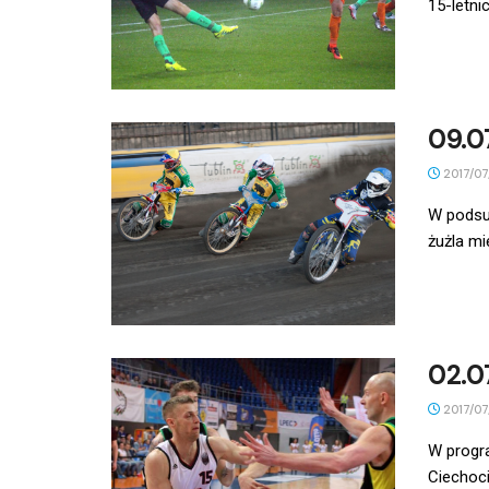
15-letnic
09.0
2017/07
W podsu
żużla mi
02.0
2017/07
W progr
Ciechoci