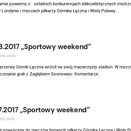
mie powiemy o : ostatnich konkurencjach lekkoatletycznych mistrz
 Londynie i meczach piłkarzy Górnika Łęczna i Wisły Puławy....
8.2017 „Sportowy weekend”
/06 20:00
przerwy Górnik Łęczna wrócił na swój macierzysty stadion. W mecz
łęcznianie grali z Zagłębiem Sosnowiec. Komentarze...
7.2017 „Sportowy weekend”
/30 20:00
i powrócimy do meczów ligowych piłkarzy Górnika Łęczna i Wisły P