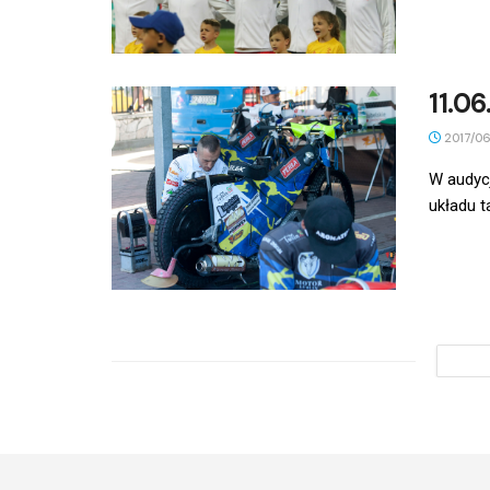
11.0
2017/06
W audycj
układu t