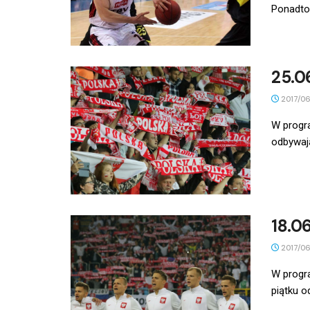
Ponadto.
25.0
2017/06
W progra
odbywają
18.0
2017/06
W progr
piątku o