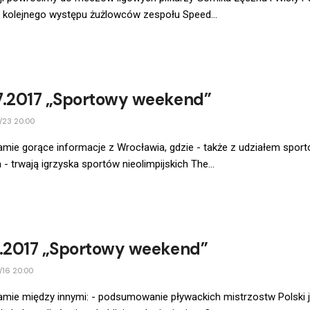
 kolejnego występu żużlowców zespołu Speed...
7.2017 „Sportowy weekend”
/23 20:00
amie gorące informacje z Wrocławia, gdzie - także z udziałem spo
a - trwają igrzyska sportów nieolimpijskich The...
7.2017 „Sportowy weekend”
/16 20:00
amie między innymi: - podsumowanie pływackich mistrzostw Polski 