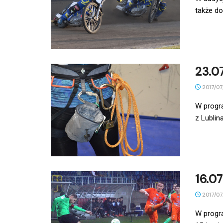
także do
23.0
2017/07
W progr
z Lublin
16.0
2017/07
W progr