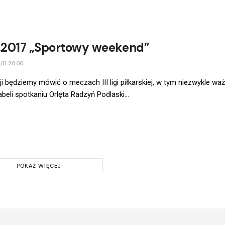
6.2017 „Sportowy weekend”
/11 20:00
i będziemy mówić o meczach III ligi piłkarskiej, w tym niezwykle wa
abeli spotkaniu Orlęta Radzyń Podlaski...
POKAŻ WIĘCEJ