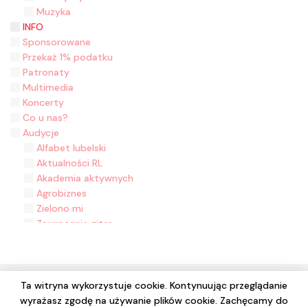
Muzyka
INFO
Sponsorowane
Przekaż 1% podatku
Patronaty
Multimedia
Koncerty
Co u nas?
Audycje
Alfabet lubelski
Aktualności RL
Akademia aktywnych
Agrobiznes
Zielono mi
Zawracanie gitar
Zasiane historie
Z malowanej skrzyni
Z folklorem na ty
Wyjęte z kontekstu
Ta witryna wykorzystuje cookie. Kontynuując przeglądanie
Wydział Muzyki
wyrażasz zgodę na używanie plików cookie. Zachęcamy do