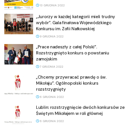
13 GRUDNIA 2022
„Jurorzy w każdej kategorii mieli trudny
wybór”. Gala finałowa Wojewódzkiego
Konkursu im. Zofii Nałkowskiej
9 GRUDNIA 2022
„Prace nadeszły z całej Polski”.
Rozstrzygnięto konkurs o powstaniu
zamojskim
7 GRUDNIA 2022
„Chcemy przywracać prawdę o św.
Mikołaju”. Ogólnopolski konkurs
rozstrzygnięty
6 GRUDNIA 2022
Lublin: rozstrzygnięcie dwóch konkursów ze
Świętym Mikołajem w roli głównej
6 GRUDNIA 2022