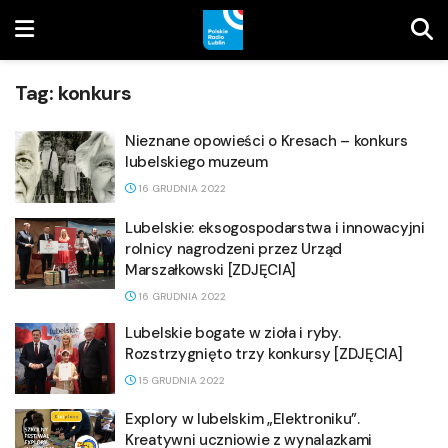
Tag:
konkurs
Nieznane opowieści o Kresach – konkurs
lubelskiego muzeum
16 GRUDNIA 2022
Lubelskie: eksogospodarstwa i innowacyjni
rolnicy nagrodzeni przez Urząd
Marszałkowski [ZDJĘCIA]
16 GRUDNIA 2022
Lubelskie bogate w zioła i ryby.
Rozstrzygnięto trzy konkursy [ZDJĘCIA]
15 GRUDNIA 2022
Explory w lubelskim „Elektroniku”.
Kreatywni uczniowie z wynalazkami