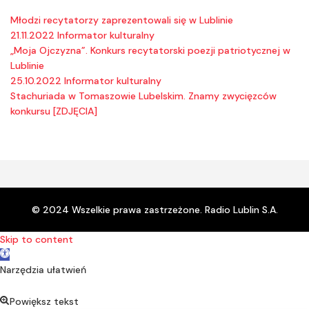
Młodzi recytatorzy zaprezentowali się w Lublinie
21.11.2022 Informator kulturalny
„Moja Ojczyzna”. Konkurs recytatorski poezji patriotycznej w
Lublinie
25.10.2022 Informator kulturalny
Stachuriada w Tomaszowie Lubelskim. Znamy zwycięzców
konkursu [ZDJĘCIA]
© 2024 Wszelkie prawa zastrzeżone. Radio Lublin S.A.
Skip to content
Open toolbar
Narzędzia ułatwień
Powiększ tekst