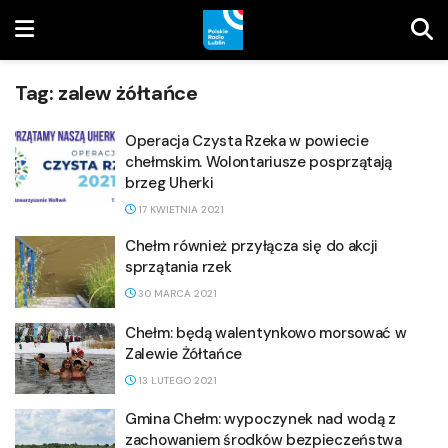
Tag:
zalew żółtańce
Operacja Czysta Rzeka w powiecie
chełmskim. Wolontariusze posprzątają
brzeg Uherki
17 KWIETNIA 2021
Chełm również przyłącza się do akcji
sprzątania rzek
30 MARCA 2021
Chełm: będą walentynkowo morsować w
Zalewie Żółtańce
13 LUTEGO 2021
Gmina Chełm: wypoczynek nad wodą z
zachowaniem środków bezpieczeństwa