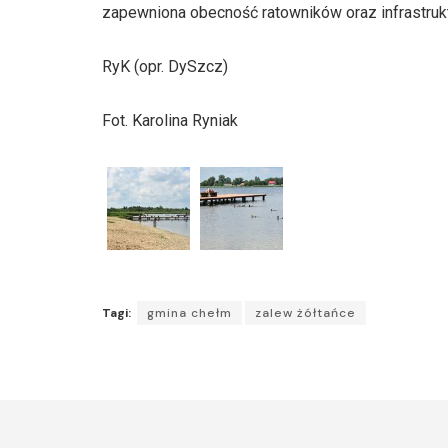
zapewniona obecność ratowników oraz infrastrukt
RyK (opr. DySzcz)
Fot. Karolina Ryniak
Tagi:
gmina chełm
zalew żółtańce