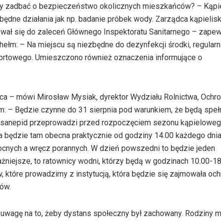
 by zadbać o bezpieczeństwo okolicznych mieszkańców? – Kąpi
zbędne działania jak np. badanie próbek wody. Zarządca kąpielisk
sował się do zaleceń Głównego Inspektoratu Sanitarnego – zape
ełm: – Na miejscu są niezbędne do dezynfekcji środki, regularn
portowego. Umieszczono również oznaczenia informujące o
ca – mówi Mirosław Mysiak, dyrektor Wydziału Rolnictwa, Ochr
m: – Będzie czynne do 31 sierpnia pod warunkiem, że będą speł
re sanepid przeprowadzi przed rozpoczęciem sezonu kąpieloweg
a będzie tam obecna praktycznie od godziny 14.00 każdego dnia
cnych a wręcz porannych. W dzień powszedni to będzie jeden
żniejsze, to ratownicy wodni, którzy będą w godzinach 10.00-18
które prowadzimy z instytucją, która będzie się zajmowała oc
ów.
li uwagę na to, żeby dystans społeczny był zachowany. Rodziny 