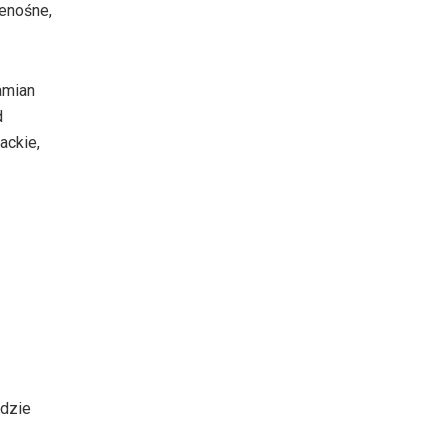
zenośne,
amian
d
ackie,
ędzie