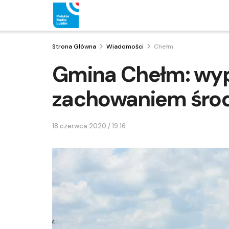
Strona Główna
Wiadomości
Chełm
Gmina Chełm: wy
zachowaniem śro
18 czerwca 2020 / 19:16