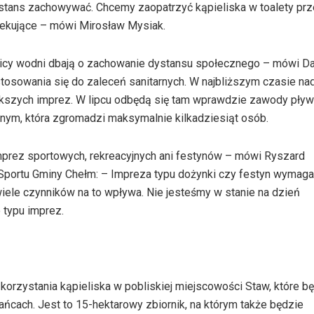
ystans zachowywać. Chcemy zaopatrzyć kąpieliska w toalety pr
fekujące – mówi Mirosław Mysiak.
icy wodni dbają o zachowanie dystansu społecznego – mówi D
 stosowania się do zaleceń sanitarnych. W najbliższym czasie na
większych imprez. W lipcu odbędą się tam wprawdzie zawody pływ
lnym, która zgromadzi maksymalnie kilkadziesiąt osób.
mprez sportowych, rekreacyjnych ani festynów – mówi Ryszard
 i Sportu Gminy Chełm: – Impreza typu dożynki czy festyn wymaga
iele czynników na to wpływa. Nie jesteśmy w stanie na dzień
 typu imprez.
rzystania kąpieliska w pobliskiej miejscowości Staw, które b
ańcach. Jest to 15-hektarowy zbiornik, na którym także będzie