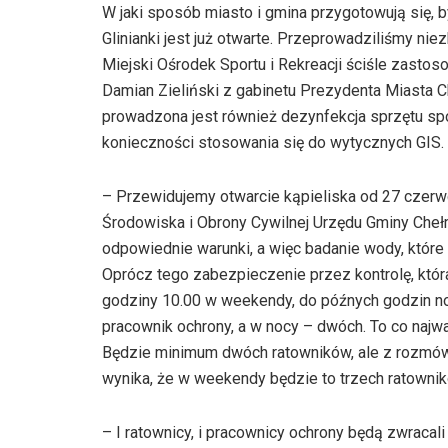
W jaki sposób miasto i gmina przygotowują się,
Glinianki jest już otwarte. Przeprowadziliśmy nie
Miejski Ośrodek Sportu i Rekreacji ściśle zasto
Damian Zieliński z gabinetu Prezydenta Miasta Ch
prowadzona jest również dezynfekcja sprzętu s
konieczności stosowania się do wytycznych GIS.
– Przewidujemy otwarcie kąpieliska od 27 czerw
Środowiska i Obrony Cywilnej Urzędu Gminy Cheł
odpowiednie warunki, a więc badanie wody, któ
Oprócz tego zabezpieczenie przez kontrolę, któr
godziny 10.00 w weekendy, do późnych godzin no
pracownik ochrony, a w nocy – dwóch. To co najwa
Będzie minimum dwóch ratowników, ale z rozmów, 
wynika, że w weekendy będzie to trzech ratownik
– I ratownicy, i pracownicy ochrony będą zwraca