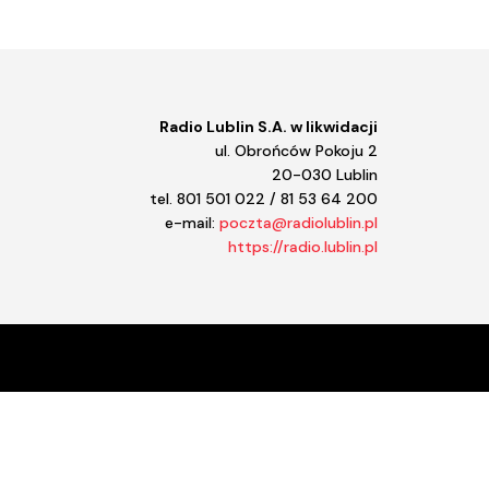
iejszyć
śność.
Radio Lublin S.A. w likwidacji
ul. Obrońców Pokoju 2
20-030 Lublin
tel. 801 501 022 / 81 53 64 200
e-mail:
poczta@radiolublin.pl
https://radio.lublin.pl