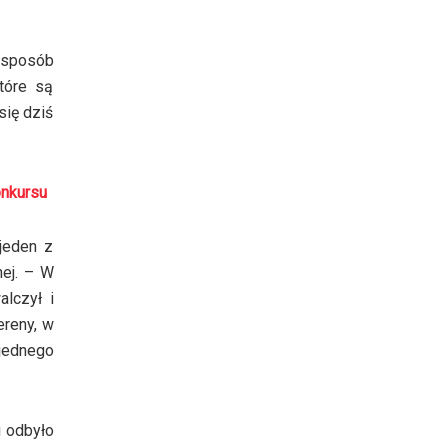
y sposób
tóre są
się dziś
onkursu
jeden z
ej. – W
alczył i
ereny, w
 jednego
i odbyło