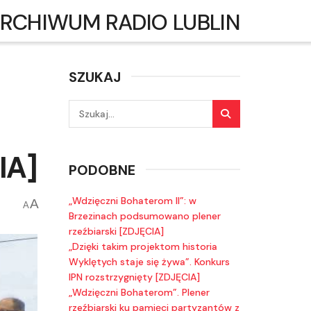
RCHIWUM RADIO LUBLIN
SZUKAJ
IA]
PODOBNE
„Wdzięczni Bohaterom II”: w
A
A
Brzezinach podsumowano plener
rzeźbiarski [ZDJĘCIA]
„Dzięki takim projektom historia
Wyklętych staje się żywa”. Konkurs
IPN rozstrzygnięty [ZDJĘCIA]
„Wdzięczni Bohaterom”. Plener
rzeźbiarski ku pamięci partyzantów z