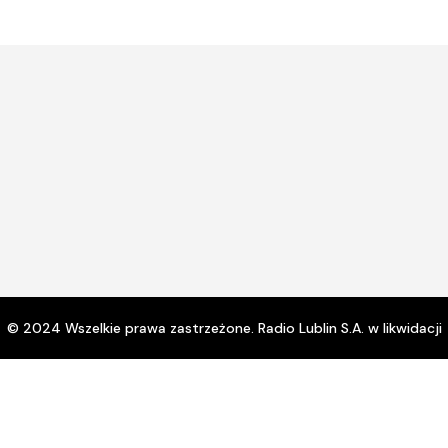
lub
zmn
gło
© 2024 Wszelkie prawa zastrzeżone. Radio Lublin S.A. w likwidacji