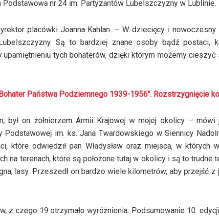
ła Podstawowa nr 24 im. Partyzantów Lubelszczyzny w Lublinie.
dyrektor placówki Joanna Kahlan. – W dziecięcy i nowoczesn
Lubelszczyzny. Są to bardziej znane osoby bądź postaci, k
y upamiętnieniu tych bohaterów, dzięki którym możemy cieszyć 
 Bohater Państwa Podziemnego 1939-1956″. Rozstrzygnięcie k
 był on żołnierzem Armii Krajowej w mojej okolicy – mówi 
y Podstawowej im. ks. Jana Twardowskiego w Siennicy Nadoln
ci, które odwiedził pan Władysław oraz miejsca, w których w
ch na terenach, które są położone tutaj w okolicy i są to trudne t
na, lasy. Przeszedł on bardzo wiele kilometrów, aby przejść z
w, z czego 19 otrzymało wyróżnienia. Podsumowanie 10. edycj