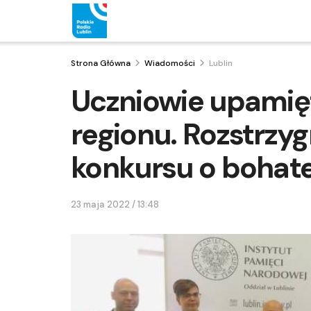
Strona Główna
Wiadomości
Lublin
Uczniowie upamięt
regionu. Rozstrzy
konkursu o bohat
23 maja 2022 / 13:48