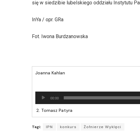
się w siedzibie lubelskiego oddziału Instytutu P
InYa / opr. GRa
Fot. Iwona Burdzanowska
Joanna Kahlan
Odtwarzacz
00:00
plików
dźwiękowych
2.
Tomasz Patyra
Tagi:
IPN
konkurs
Żołnierze Wyklęci