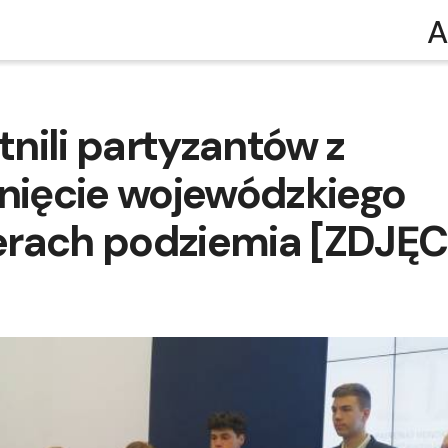
A
nili partyzantów z
gnięcie wojewódzkiego
erach podziemia [ZDJĘC