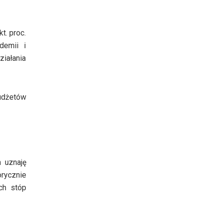
t. proc.
demii i
ziałania
udżetów
 uznaję
rycznie
ch stóp