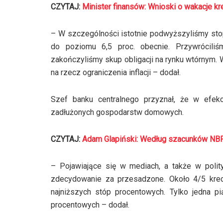
CZYTAJ:
Minister finansów: Wnioski o wakacje kr
– W szczególności istotnie podwyższyliśmy stop
do poziomu 6,5 proc. obecnie. Przywrócil
zakończyliśmy skup obligacji na rynku wtórnym.
na rzecz ograniczenia inflacji – dodał.
Szef banku centralnego przyznał, że w efek
zadłużonych gospodarstw domowych.
CZYTAJ:
Adam Glapiński: Według szacunków NBP cz
– Pojawiające się w mediach, a także w polit
zdecydowanie za przesadzone. Około 4/5 kred
najniższych stóp procentowych. Tylko jedna p
procentowych – dodał.