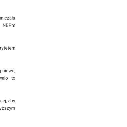
niczała
ef NBPm
orytetem
pniowo,
wało to
nej, aby
 wyższym