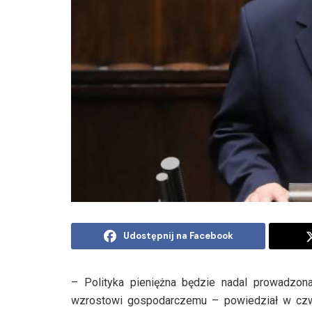
Udostępnij na Facebook
– Polityka pieniężna będzie nadal prowadzona
wzrostowi gospodarczemu – powiedział w czw