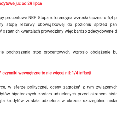
edytowe już od 29 lipca
y procentowe NBP. Stopa referencyjna wzrosła łącznie o 6,4 pk
iśmy stopę rezerwy obowiązkowej do poziomu sprzed pan
 W ostatnich kwartałach prowadzimy więc bardzo zdecydowane d
cie podnoszenia stóp procentowych, wzrosło obciążenie b
ynniki wewnętrzne to nie więcej niż 1/4 inflacji
yce, w sferze politycznej, oceny zagrożeń z tym związanych
ytów hipotecznych zostało udzielonych przed okresem histo
iąta kredytów została udzielona w okresie szczególnie niski