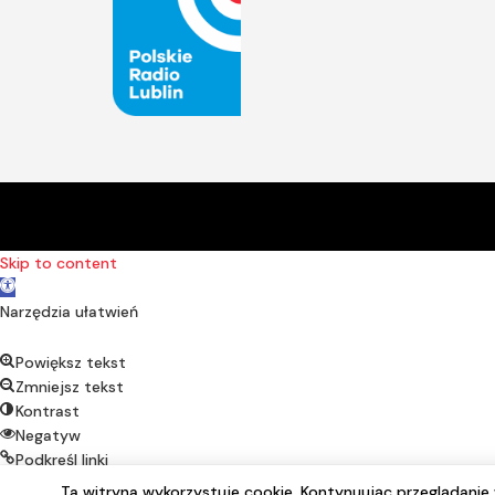
Skip to content
Open toolbar
Narzędzia ułatwień
Powiększ tekst
Zmniejsz tekst
Kontrast
Negatyw
Podkreśl linki
Czcionka alternatywna
Ta witryna wykorzystuje cookie. Kontynuując przeglądani