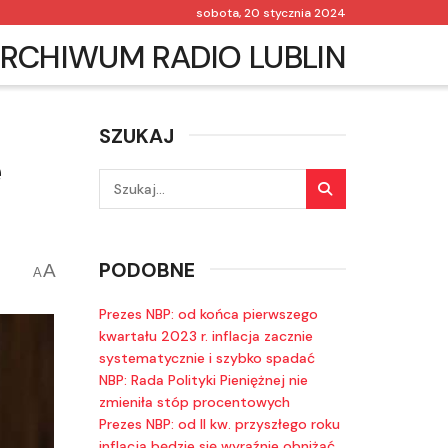
sobota, 20 stycznia 2024
RCHIWUM RADIO LUBLIN
SZUKAJ
e
PODOBNE
A
A
Prezes NBP: od końca pierwszego
kwartału 2023 r. inflacja zacznie
systematycznie i szybko spadać
NBP: Rada Polityki Pieniężnej nie
zmieniła stóp procentowych
Prezes NBP: od II kw. przyszłego roku
inflacja będzie się wyraźnie obniżać