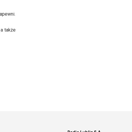
apewni.
 a także
Radio Lublin S.A.