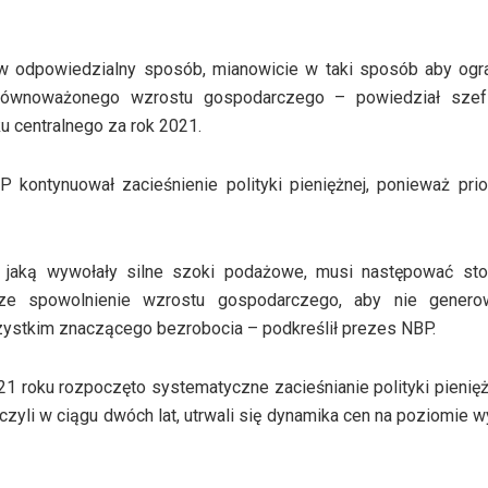
 w odpowiedzialny sposób, mianowicie w taki sposób aby ogra
iu zrównoważonego wzrostu gospodarczego – powiedział sz
u centralnego za rok 2021.
 kontynuował zacieśnienie polityki pieniężnej, ponieważ pri
ji, jaką wywołały silne szoki podażowe, musi następować sto
ze spowolnienie wzrostu gospodarczego, aby nie genero
ystkim znaczącego bezrobocia – podkreślił prezes NBP.
1 roku rozpoczęto systematyczne zacieśnianie polityki pienięż
 czyli w ciągu dwóch lat, utrwali się dynamika cen na poziomie