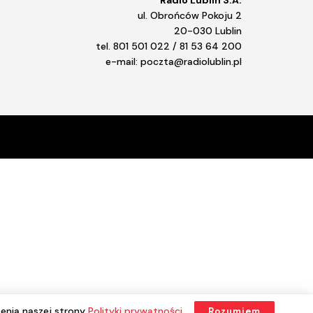
ul. Obrońców Pokoju 2
20-030 Lublin
tel. 801 501 022 / 81 53 64 200
e-mail: poczta@radiolublin.pl
enia naszej strony
Polityki prywatności
.
Rozumiem