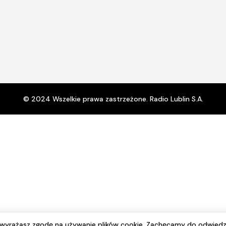
© 2024 Wszelkie prawa zastrzeżone. Radio Lublin S.A.
e wyrażasz zgodę na używanie plików cookie. Zachęcamy do odwiedz