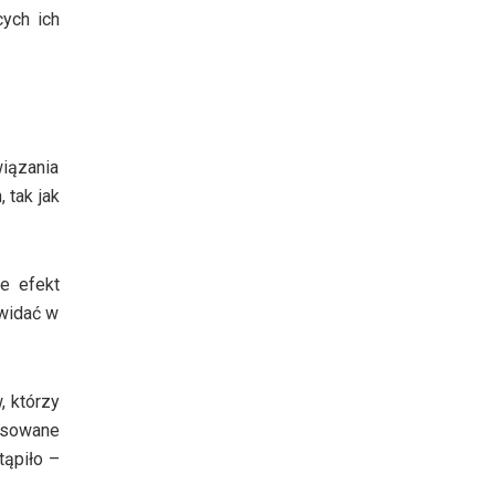
ych ich
iązania
 tak jak
e efekt
 widać w
, którzy
ansowane
tąpiło –