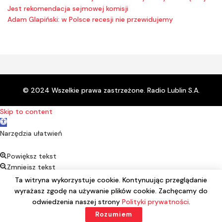
Jest rekomendacja sejmowej komisji
Adam Glapiński: w Polsce recesji nie przewidujemy
© 2024 Wszelkie prawa zastrzeżone. Radio Lublin S.A.
Skip to content
Open toolbar
Narzędzia ułatwień
Powiększ tekst
Zmniejsz tekst
Kontrast
Ta witryna wykorzystuje cookie. Kontynuując przeglądanie
Negatyw
wyrażasz zgodę na używanie plików cookie. Zachęcamy do
Podkreśl linki
odwiedzenia naszej strony
Polityki prywatności
.
Czcionka alternatywna
Rozumiem
Reset