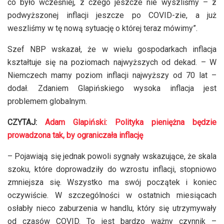
co było wcześniej, z czego jeszcze nie wyszliśmy – z
podwyższonej inflacji jeszcze po COVID-zie, a już
weszliśmy w tę nową sytuację o której teraz mówimy”.
Szef NBP wskazał, że w wielu gospodarkach inflacja
kształtuje się na poziomach najwyższych od dekad. – W
Niemczech mamy poziom inflacji najwyższy od 70 lat –
dodał. Zdaniem Glapińskiego wysoka inflacja jest
problemem globalnym.
CZYTAJ:
Adam Glapiński: Polityka pieniężna będzie
prowadzona tak, by ograniczała inflację
– Pojawiają się jednak powoli sygnały wskazujące, że skala
szoku, które doprowadziły do wzrostu inflacji, stopniowo
zmniejsza się. Wszystko ma swój początek i koniec
oczywiście. W szczególności w ostatnich miesiącach
osłabły nieco zaburzenia w handlu, który się utrzymywały
od czasów COVID. To jest bardzo ważny czynnik –