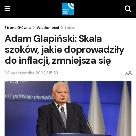
Strona Główna
Wiadomości
Lublin
Adam Glapiński: Skala
szoków, jakie doprowadziły
do inflacji, zmniejsza się
A
06 października 2022 / 15:53
A