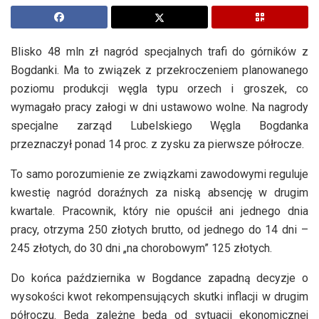
Blisko 48 mln zł nagród specjalnych trafi do górników z
Bogdanki. Ma to związek z przekroczeniem planowanego
poziomu produkcji węgla typu orzech i groszek, co
wymagało pracy załogi w dni ustawowo wolne. Na nagrody
specjalne zarząd Lubelskiego Węgla Bogdanka
przeznaczył ponad 14 proc. z zysku za pierwsze półrocze.
To samo porozumienie ze związkami zawodowymi reguluje
kwestię nagród doraźnych za niską absencję w drugim
kwartale. Pracownik, który nie opuścił ani jednego dnia
pracy, otrzyma 250 złotych brutto, od jednego do 14 dni –
245 złotych, do 30 dni „na chorobowym” 125 złotych.
Do końca października w Bogdance zapadną decyzje o
wysokości kwot rekompensujących skutki inflacji w drugim
półroczu. Będą zależne będą od sytuacji ekonomicznej