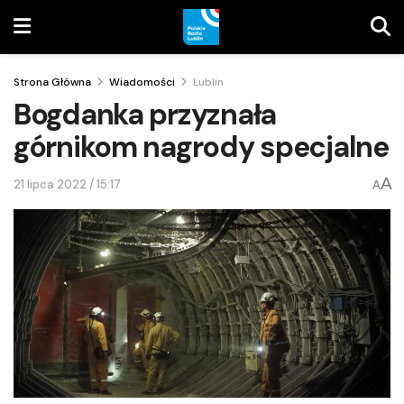
Strona Główna
Wiadomości
Lublin
Bogdanka przyznała
górnikom nagrody specjalne
A
21 lipca 2022 / 15:17
A