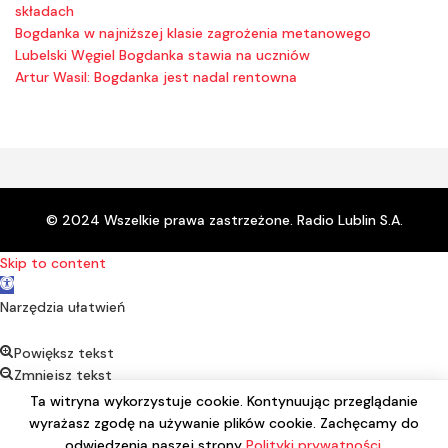
składach
Bogdanka w najniższej klasie zagrożenia metanowego
Lubelski Węgiel Bogdanka stawia na uczniów
Artur Wasil: Bogdanka jest nadal rentowna
© 2024 Wszelkie prawa zastrzeżone. Radio Lublin S.A.
Skip to content
Open toolbar
Narzędzia ułatwień
Powiększ tekst
Zmniejsz tekst
Kontrast
Ta witryna wykorzystuje cookie. Kontynuując przeglądanie
Negatyw
wyrażasz zgodę na używanie plików cookie. Zachęcamy do
Podkreśl linki
odwiedzenia naszej strony
Polityki prywatności
.