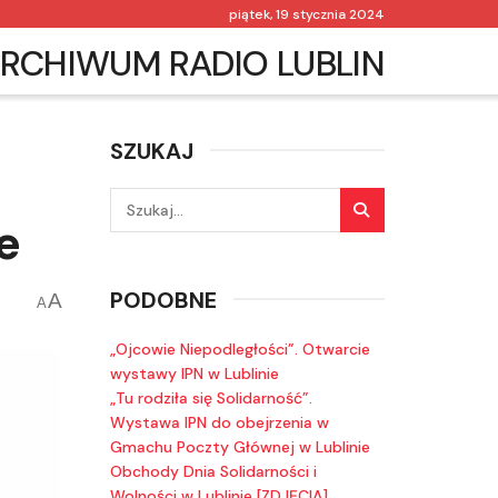
piątek, 19 stycznia 2024
RCHIWUM RADIO LUBLIN
SZUKAJ
e
PODOBNE
A
A
„Ojcowie Niepodległości”. Otwarcie
wystawy IPN w Lublinie
„Tu rodziła się Solidarność”.
Wystawa IPN do obejrzenia w
Gmachu Poczty Głównej w Lublinie
Obchody Dnia Solidarności i
Wolności w Lublinie [ZDJĘCIA]