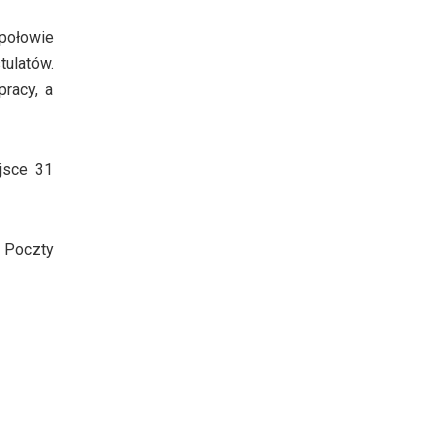
 połowie
tulatów.
racy, a
jsce 31
u Poczty