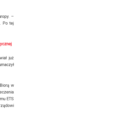
ropy. –
. Po tej
tycznej
iał już
umaczył
 Biorą w
ieczenia
temu ETS
rządowi