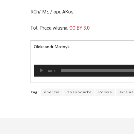
RCh/ MŁ / opr. AKos
Fot. Praca własna,
CC BY 3.0
Oleksandr Motsyk
Odtwarzacz
00:00
plików
dźwiękowych
Tagi:
energia
Gospodarka
Polska
Ukraina