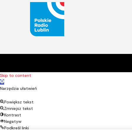
Skip to content
Open toolbar
Narzędzia ułatwień
Powiększ tekst
Zmniejsz tekst
Kontrast
Negatyw
Podkreśl linki