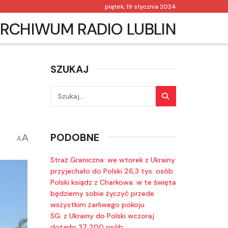
piątek, 19 stycznia 2024
RCHIWUM RADIO LUBLIN
SZUKAJ
PODOBNE
A
A
Straż Graniczna: we wtorek z Ukrainy
przyjechało do Polski 26,3 tys. osób
Polski ksiądz z Charkowa: w te święta
będziemy sobie życzyć przede
wszystkim żarliwego pokoju
SG: z Ukrainy do Polski wczoraj
dotarło 37 200 osób