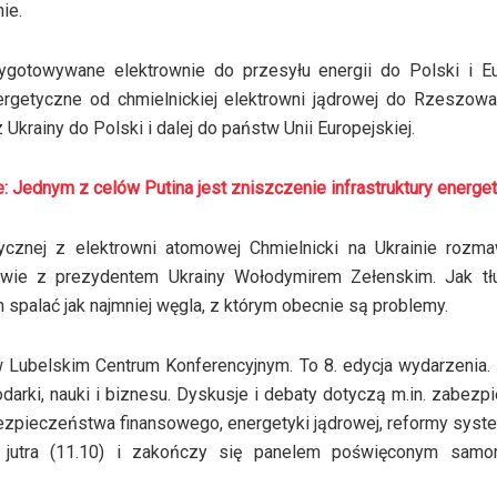
ie.
ygotowywane elektrownie do przesyłu energii do Polski i Eu
rgetyczne od chmielnickiej elektrowni jądrowej do Rzeszowa
Ukrainy do Polski i dalej do państw Unii Europejskiej.
e: Jednym z celów Putina jest zniszczenie infrastruktury energe
ycznej z elektrowni atomowej Chmielnicki na Ukrainie rozmaw
owie z prezydentem Ukrainy Wołodymirem Zełenskim. Jak tł
h spalać jak najmniej węgla, z którym obecnie są problemy.
Lubelskim Centrum Konferencyjnym. To 8. edycja wydarzenia.
odarki, nauki i biznesu. Dyskusje i debaty dotyczą m.in. zabezp
 bezpieczeństwa finansowego, energetyki jądrowej, reformy sys
 jutra (11.10) i zakończy się panelem poświęconym samo