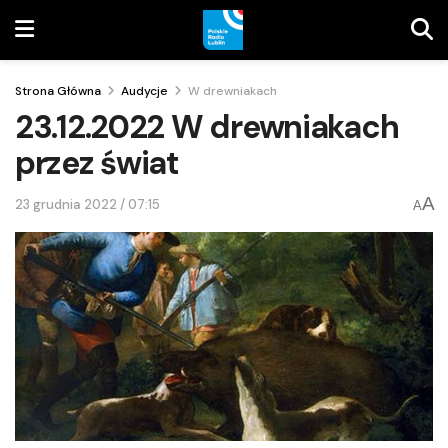
Strona Główna
Audycje
W drewniakach
23.12.2022 W drewniakach
przez świat
A
23 grudnia 2022 / 07:15
A