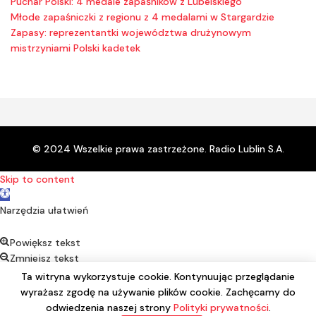
Puchar Polski: 4 medale zapaśników z Lubelskiego
Młode zapaśniczki z regionu z 4 medalami w Stargardzie
Zapasy: reprezentantki województwa drużynowym
mistrzyniami Polski kadetek
© 2024 Wszelkie prawa zastrzeżone. Radio Lublin S.A.
Skip to content
Open toolbar
Narzędzia ułatwień
Powiększ tekst
Zmniejsz tekst
Kontrast
Ta witryna wykorzystuje cookie. Kontynuując przeglądanie
Negatyw
wyrażasz zgodę na używanie plików cookie. Zachęcamy do
Podkreśl linki
odwiedzenia naszej strony
Polityki prywatności
.