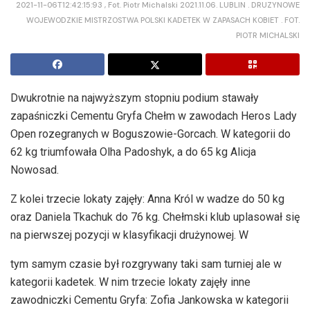
2021-11-06T12:42:15:93 , Fot. Piotr Michalski 2021.11.06. LUBLIN . DRUZYNOWE
WOJEWODZKIE MISTRZOSTWA POLSKI KADETEK W ZAPASACH KOBIET . FOT.
PIOTR MICHALSKI
Dwukrotnie na najwyższym stopniu podium stawały
zapaśniczki Cementu Gryfa Chełm w zawodach Heros Lady
Open rozegranych w Boguszowie-Gorcach. W kategorii do
62 kg triumfowała Olha Padoshyk, a do 65 kg Alicja
Nowosad.
Z kolei trzecie lokaty zajęły: Anna Król w wadze do 50 kg
oraz Daniela Tkachuk do 76 kg. Chełmski klub uplasował się
na pierwszej pozycji w klasyfikacji drużynowej. W
tym samym czasie był rozgrywany taki sam turniej ale w
kategorii kadetek. W nim trzecie lokaty zajęły inne
zawodniczki Cementu Gryfa: Zofia Jankowska w kategorii