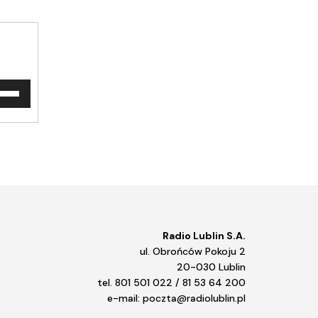
waj
ałek
y/do
u
ększyć
iejszyć
śność.
Radio Lublin S.A.
ul. Obrońców Pokoju 2
20-030 Lublin
tel. 801 501 022 / 81 53 64 200
e-mail: poczta@radiolublin.pl