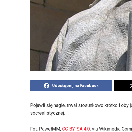
Udostępnij na Facebook
Pojawił się nagle, trwał stosunkowo krótko i oby
socrealistycznej.
Fot. PawełMM,
CC BY-SA 4.0
, via Wikimedia Co